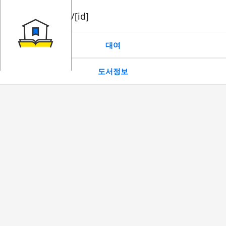
book/rent/[id]
대여
도서정보