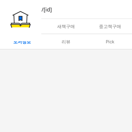
book/rent/[id]
대여
새책구매
중고책구매
도서정보
리뷰
Pick