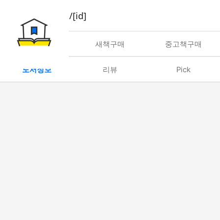
book/rent/[id]
대여
새책구매
중고책구매
도서정보
리뷰
Pick