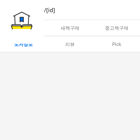
book/rent/[id]
대여
새책구매
중고책구매
도서정보
리뷰
Pick