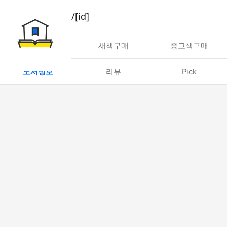
book/rent/[id]
대여
새책구매
중고책구매
도서정보
리뷰
Pick