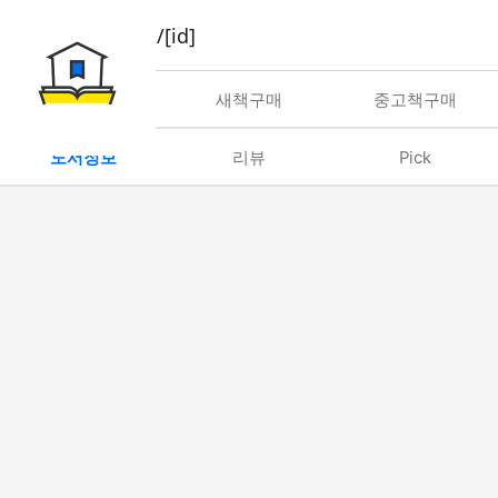
book/rent/[id]
대여
새책구매
중고책구매
도서정보
리뷰
Pick