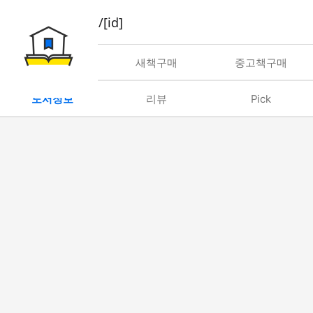
book/rent/[id]
대여
새책구매
중고책구매
도서정보
리뷰
Pick