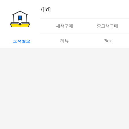
book/rent/[id]
대여
새책구매
중고책구매
도서정보
리뷰
Pick