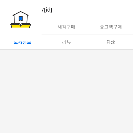
book/rent/[id]
대여
새책구매
중고책구매
도서정보
리뷰
Pick