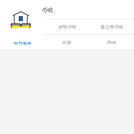
book/rent/[id]
대여
새책구매
중고책구매
도서정보
리뷰
Pick