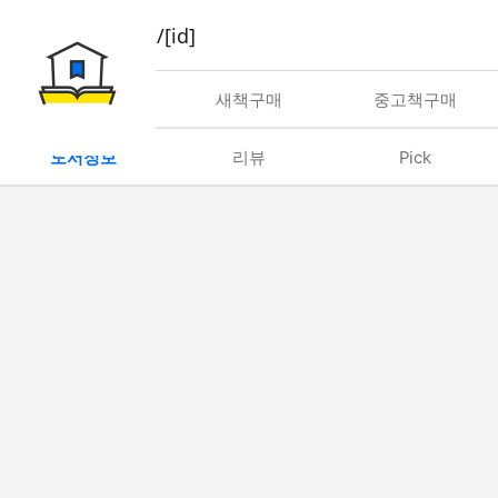
book/rent/[id]
대여
새책구매
중고책구매
도서정보
리뷰
Pick