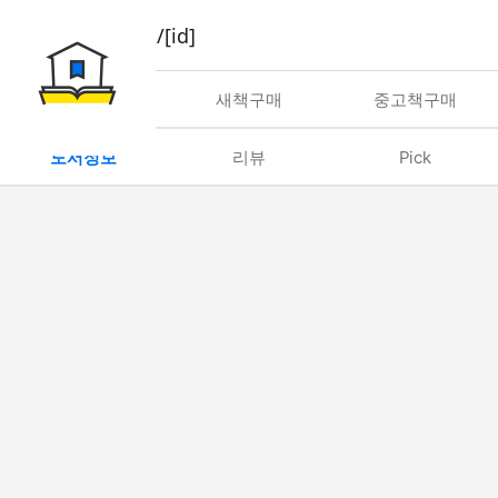
book/rent/[id]
대여
새책구매
중고책구매
도서정보
리뷰
Pick