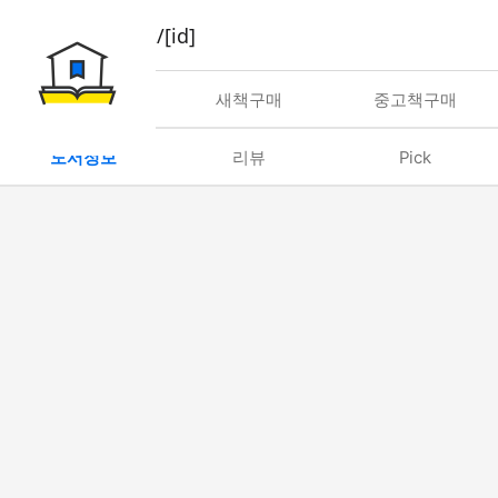
book/rent/[id]
대여
새책구매
중고책구매
도서정보
리뷰
Pick