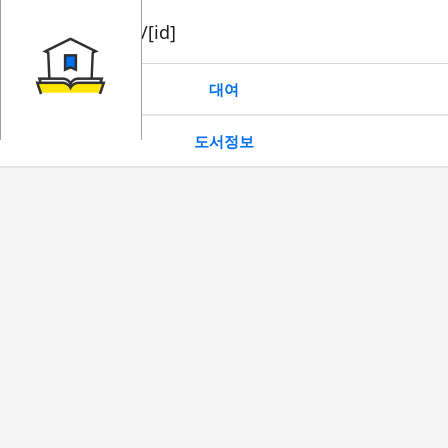
book/rent/[id]
대여
도서정보