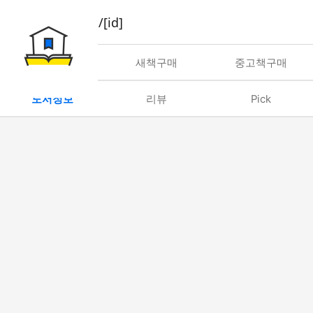
book/rent/[id]
대여
새책구매
중고책구매
도서정보
리뷰
Pick