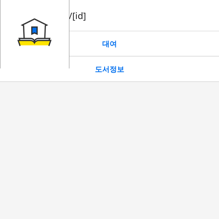
book/rent/[id]
대여
도서정보