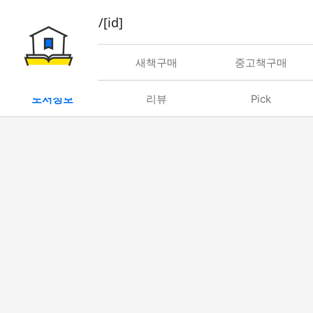
book/rent/[id]
대여
새책구매
중고책구매
도서정보
리뷰
Pick