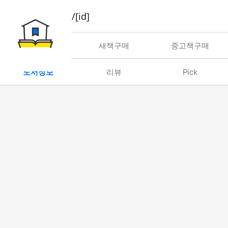
book/rent/[id]
대여
새책구매
중고책구매
도서정보
리뷰
Pick