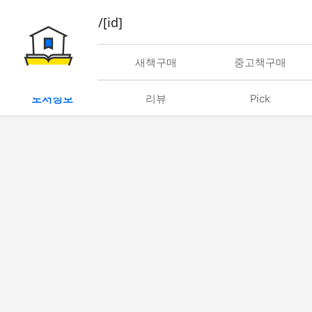
book/rent/[id]
대여
새책구매
중고책구매
도서정보
리뷰
Pick