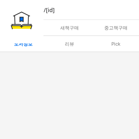
book/rent/[id]
대여
새책구매
중고책구매
도서정보
리뷰
Pick