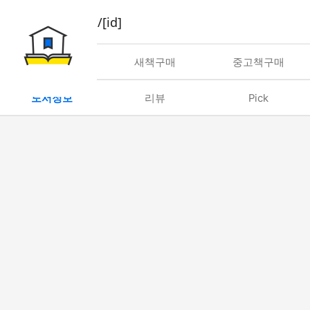
book/rent/[id]
대여
새책구매
중고책구매
도서정보
리뷰
Pick