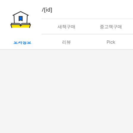
book/rent/[id]
대여
새책구매
중고책구매
도서정보
리뷰
Pick