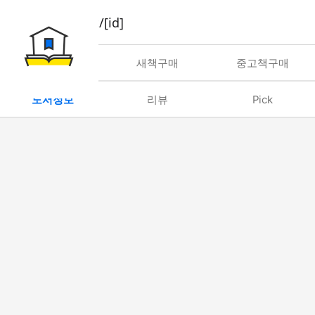
book/rent/[id]
대여
새책구매
중고책구매
도서정보
리뷰
Pick