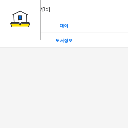
book/rent/[id]
대여
도서정보