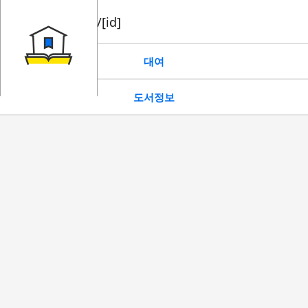
book/rent/[id]
대여
도서정보