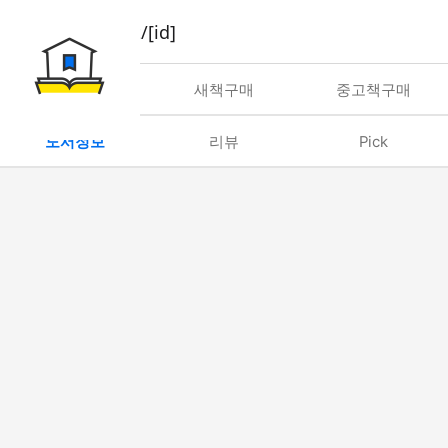
book/rent/[id]
대여
새책구매
중고책구매
도서정보
리뷰
Pick