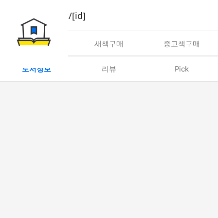
book/rent/[id]
대여
새책구매
중고책구매
도서정보
리뷰
Pick