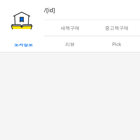
book/rent/[id]
대여
새책구매
중고책구매
도서정보
리뷰
Pick