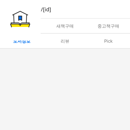
book/rent/[id]
대여
새책구매
중고책구매
도서정보
리뷰
Pick