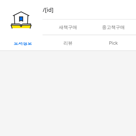
book/rent/[id]
대여
새책구매
중고책구매
도서정보
리뷰
Pick