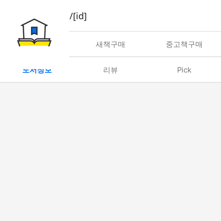
book/rent/[id]
대여
새책구매
중고책구매
도서정보
리뷰
Pick