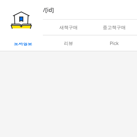
book/rent/[id]
대여
새책구매
중고책구매
도서정보
리뷰
Pick