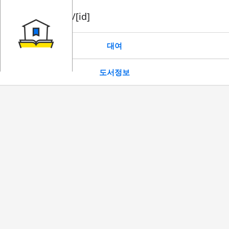
book/rent/[id]
대여
도서정보