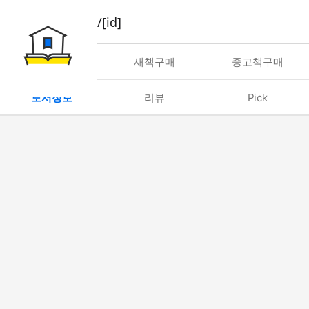
book/rent/[id]
대여
새책구매
중고책구매
도서정보
리뷰
Pick