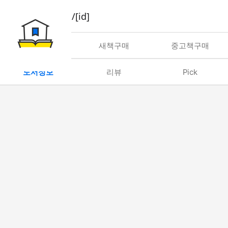
book/rent/[id]
대여
새책구매
중고책구매
도서정보
리뷰
Pick