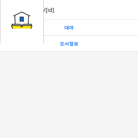
book/rent/[id]
대여
도서정보