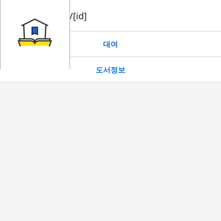
book/rent/[id]
대여
도서정보