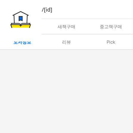
book/rent/[id]
대여
새책구매
중고책구매
도서정보
리뷰
Pick