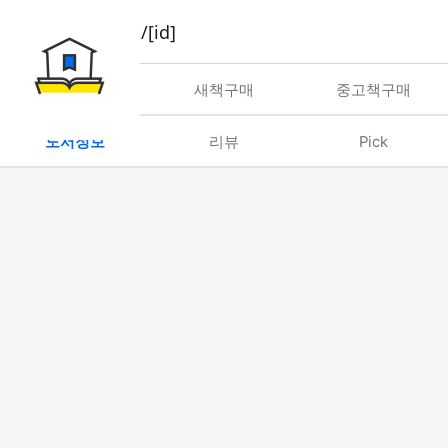
book/rent/[id]
대여
새책구매
중고책구매
도서정보
리뷰
Pick