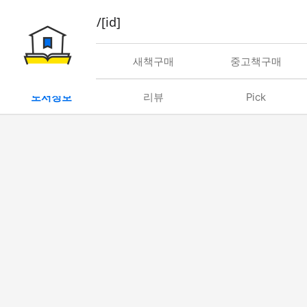
book/rent/[id]
대여
새책구매
중고책구매
도서정보
리뷰
Pick