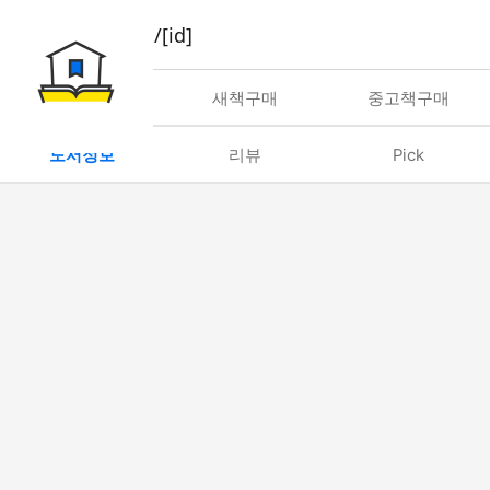
book/rent/[id]
대여
새책구매
중고책구매
도서정보
리뷰
Pick