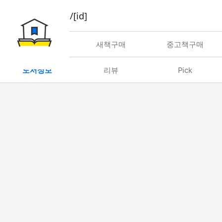
book/rent/[id]
대여
새책구매
중고책구매
도서정보
리뷰
Pick