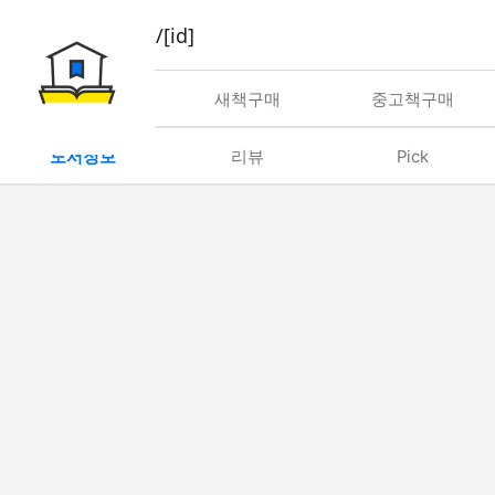
book/rent/[id]
대여
새책구매
중고책구매
도서정보
리뷰
Pick