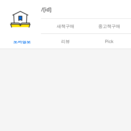
book/rent/[id]
대여
새책구매
중고책구매
도서정보
리뷰
Pick