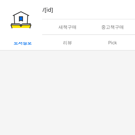
book/rent/[id]
대여
새책구매
중고책구매
도서정보
리뷰
Pick