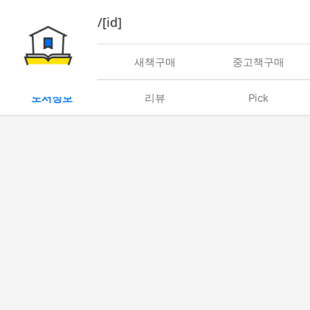
book/rent/[id]
대여
새책구매
중고책구매
도서정보
리뷰
Pick