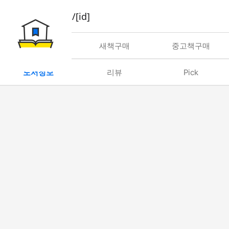
book/rent/[id]
대여
새책구매
중고책구매
도서정보
리뷰
Pick