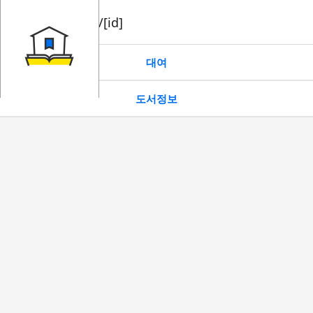
book/rent/[id]
대여
도서정보