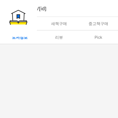
book/rent/[id]
대여
새책구매
중고책구매
도서정보
리뷰
Pick