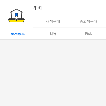
book/rent/[id]
대여
새책구매
중고책구매
도서정보
리뷰
Pick